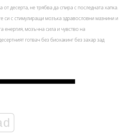
а от десерта, не трябва да спира с последната хапка.
те си с стимулиращи мозъка здравословни мазнини и
а енергия, мозъчна сила и чувство на
десертният готвач без биохакинг без захар зад
ad