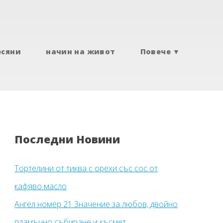
есяни
начин на живот
Повече ▼
Последни Новини
Тортелини от тиква с орехи със сос от
кафяво масло
Ангел номер 21 Значение за любов, двойно
пламъчно събиране и късмет.