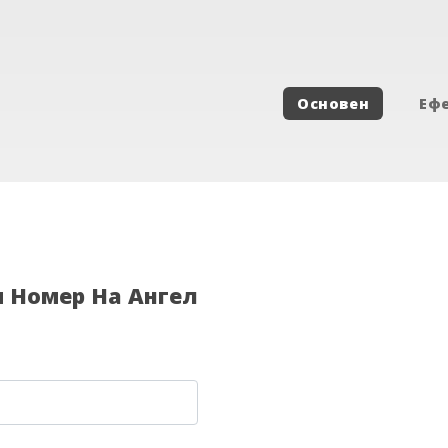
Основен
Еф
я Номер На Ангел