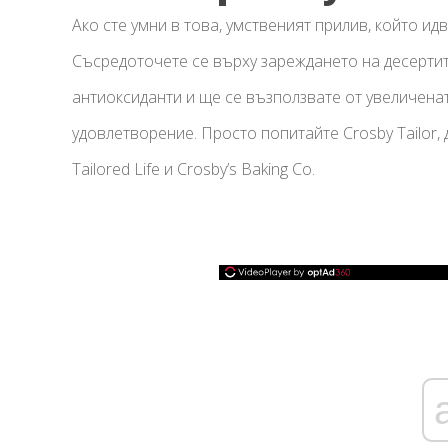
Ако сте умни в това, умственият прилив, който идв
Съсредоточете се върху зареждането на десерти
антиоксиданти и ще се възползвате от увеличенат
удовлетворение. Просто попитайте Crosby Tailor, 
Tailored Life и Crosby’s Baking Co.