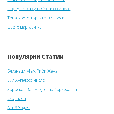
Португалска супа Chourico и зеле
Това, което търсите, ви търси
Цвете маргаритка
Популярни Статии
Близнаци Мъж Риби Жена
877 Ангелско Число
Хороскоп За Ежедневна Кариера На
Скорпион
Авг 3 Зодия