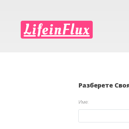
LifeinFlux
Разберете Сво
Име: