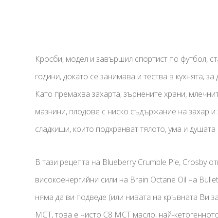
Кросби, модел и завършил спортист по футбол, с
години, докато се занимава и тества в кухнята, з
Като премахва захарта, зърнените храни, млечнит
мазнини, плодове с ниско съдържание на захар и
сладкиши, които подхранват тялото, ума и душата 
В тази рецепта на Blueberry Crumble Pie, Crosby
високоенергийни сили на Brain Octane Oil на Bulle
няма да ви подведе (или нивата на кръвната Ви з
MCT, това е чисто C8 MCT масло, най-кетогеннот