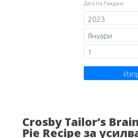
Дата На Раждане:
Изп
Crosby Tailor’s Bra
Pie Recipe за усил