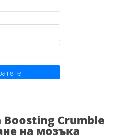
ратете
in Boosting Crumble
ване на мозъка