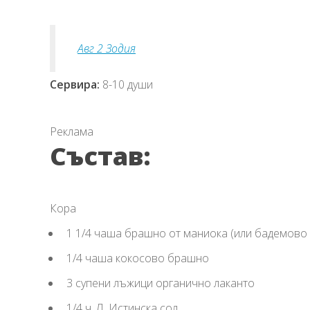
Авг 2 Зодия
Сервира:
8-10 души
Реклама
Състав:
Кора
1 1/4 чаша брашно от маниока (или бадемово
1/4 чаша кокосово брашно
3 супени лъжици органично лаканто
1/4 ч. Л. Истинска сол