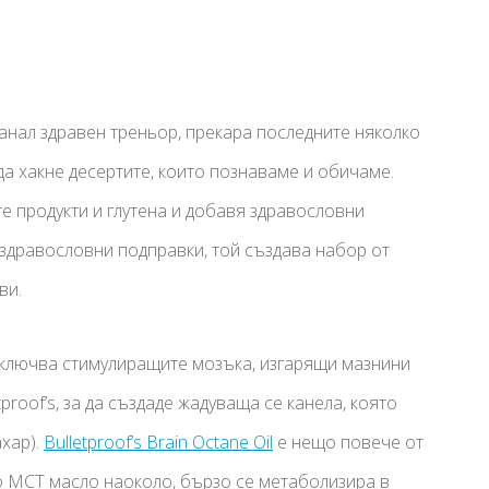
танал здравен треньор, прекара последните няколко
а да хакне десертите, които познаваме и обичаме.
е продукти и глутена и добавя здравословни
 здравословни подправки, той създава набор от
ви.
 отключва стимулиращите мозъка, изгарящи мазнини
tproof’s, за да създаде жадуваща се канела, която
ахар).
Bulletproof’s Brain Octane Oil
е нещо повече от
о MCT масло наоколо, бързо се метаболизира в